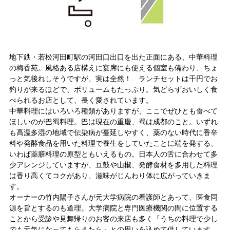
地下鉄・若松河田町駅の河田口出口を出た正面にある、中華料理
の梅香苑。風格ある店構えに宴席にも使える個室も備わり、ちょ
っと気後れしそうですが、実は全然！ ランチセットは千円でお
釣りが来るほどで、ボリュームもたっぷり。気どらずおいしく食
べられるお店として、長く愛されています。
中華料理にはいろいろ種類がありますが、ここでぜひとも食べて
ほしいのが巴蜀料理。巴は現在の重慶、蜀は成都のこと。いずれ
も高温多湿の地域で伝染病が蔓延しやすく、薬のない時代に香辛
料や発酵食品を用いた料理で養生をしていたことに端を発する、
いわば薬膳料理の原型ともいえるもの。日本人の舌に合わせて多
少アレンジしていますが、豆鼓や山椒、発酵食材を多用した料理
は香り高くてコクがあり、滋味がじんわり体に広がっていきま
す。
オーナーの竹内陽子さんが元大学病院の看護師とあって、医食同
源を旨とするのも道理。大学病院と専門医療機関の間に位置する
ことから受診や見舞帰りのお客の来店も多く「うちの料理で少し
でも元気になってもらえたら」との思いを込めて供しています。