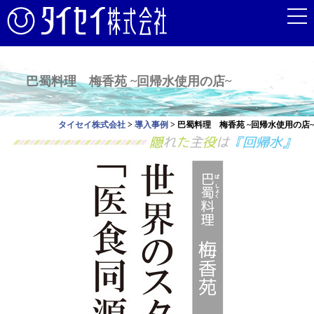
巴蜀料理 梅香苑 ~回帰水使用の店~
タイセイ株式会社
>
導入事例
>
巴蜀料理 梅香苑 ~回帰水使用の店~