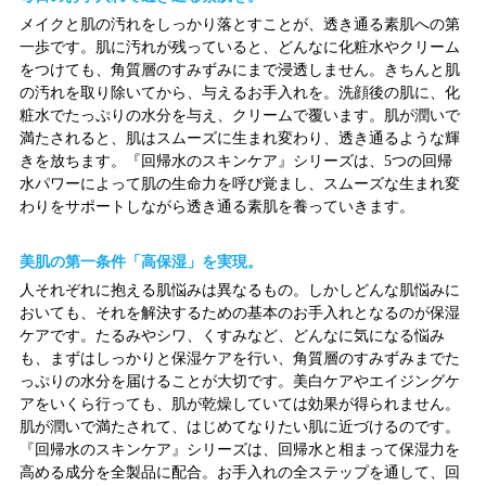
メイクと肌の汚れをしっかり落とすことが、透き通る素肌への第
一歩です。肌に汚れが残っていると、どんなに化粧水やクリーム
をつけても、角質層のすみずみにまで浸透しません。きちんと肌
の汚れを取り除いてから、与えるお手入れを。洗顔後の肌に、化
粧水でたっぷりの水分を与え、クリームで覆います。肌が潤いで
満たされると、肌はスムーズに生まれ変わり、透き通るような輝
きを放ちます。『回帰水のスキンケア』シリーズは、5つの回帰
水パワーによって肌の生命力を呼び覚まし、スムーズな生まれ変
わりをサポートしながら透き通る素肌を養っていきます。
美肌の第一条件「高保湿」を実現。
人それぞれに抱える肌悩みは異なるもの。しかしどんな肌悩みに
おいても、それを解決するための基本のお手入れとなるのが保湿
ケアです。たるみやシワ、くすみなど、どんなに気になる悩み
も、まずはしっかりと保湿ケアを行い、角質層のすみずみまでた
っぷりの水分を届けることが大切です。美白ケアやエイジングケ
アをいくら行っても、肌が乾燥していては効果が得られません。
肌が潤いで満たされて、はじめてなりたい肌に近づけるのです。
『回帰水のスキンケア』シリーズは、回帰水と相まって保湿力を
高める成分を全製品に配合。お手入れの全ステップを通して、回