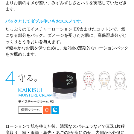
よりお肌のキメが整い、みずみずしさとハリを実感していただき
ます。
パックとしてダブル使いもおススメです。
たっぷりのモイスチャーローション EX含ませたコットンで、気
になる部分をパック。ダメージを受けたお肌に、高保湿成分がじ
っくりとうるおいを与えます。
※健やかなお肌を保つために、週2回の定期的なローションパック
をお薦めします。
ローションで肌を整えた後、清潔なスパチュラなどで真珠1粒程
度取り、額・両頬・鼻先・あごの5か所にのせ、内側から外側に