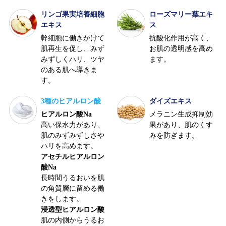
リンゴ果実培養細胞
ローズマリー葉エキ
エキス
ス
幹細胞に働きかけて
抗酸化作用が高く、
肌再生を促し、みず
お肌の透明感を高め
みずしくハリ、ツヤ
ます。
のある肌へ導きま
す。
3種のヒアルロン酸
ダイズエキス
ヒアルロン酸Na
メラニン生成抑制効
高い保水力があり、
果があり、肌のくす
肌のみずみずしさや
みを防ぎます。
ハリを高めます。
アセチルヒアルロン
酸Na
長時間うるおいを肌
の角質層に留める働
きをします。
浸透型ヒアルロン酸
肌の内側からうるお