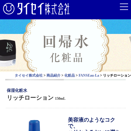
タイセイ株式会社
>
商品紹介
>
化粧品
>
FANSEau-La
>
リッチローション
保湿化粧水
リッチローション
150mL
美容液のようなコク
で、