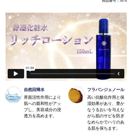
商品番号：3074
自然回帰水
フラバンジェノール
界面活性作用により
高い抗酸化作用と保
肌への親和性がアッ
湿効果があり、豊か
プし、美容成分の浸
なうるおいを与えな
透力を高めます。
がら肌のサビを防ぎ
なめらかでハリのあ
る肌を保ちます。